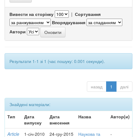
Вивести на сторінку
|
Сортування
Впорядкування
Автори
Результати 1-1 зі 1 (час пошуку: 0.001 секунди).
назад
1
далі
Знайдені матеріали:
Тип
Дата
Дата
Назва
Автор(и)
випуску
внесення
Article
1-січ-2010
24-гру-2015
Наукова та
-