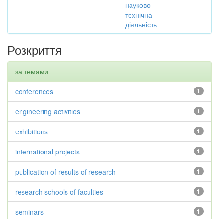
науково-
технічна
діяльність
Розкриття
за темами
conferences
1
engineering activities
1
exhibitions
1
international projects
1
publication of results of research
1
research schools of faculties
1
seminars
1