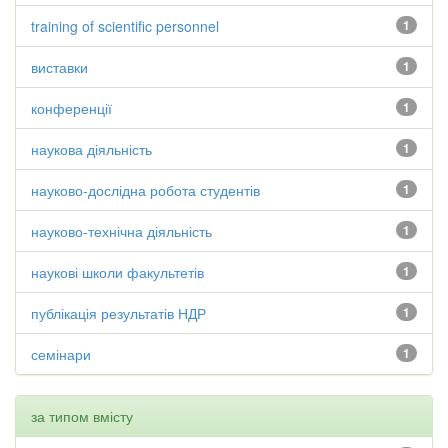
training of scientific personnel
1
виставки
1
конференції
1
наукова діяльність
1
науково-дослідна робота студентів
1
науково-технічна діяльність
1
наукові школи факультетів
1
публікація результатів НДР
1
семінари
1
за типом вмісту