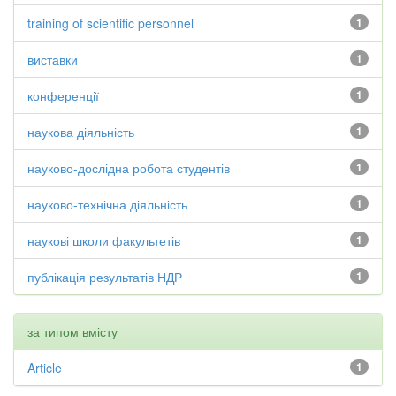
training of scientific personnel
1
виставки
1
конференції
1
наукова діяльність
1
науково-дослідна робота студентів
1
науково-технічна діяльність
1
наукові школи факультетів
1
публікація результатів НДР
1
за типом вмісту
Article
1