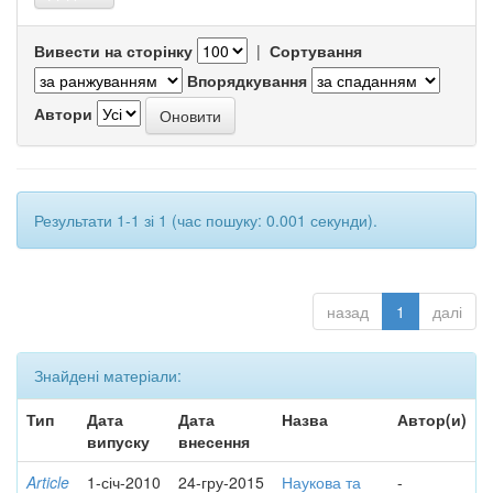
Вивести на сторінку
|
Сортування
Впорядкування
Автори
Результати 1-1 зі 1 (час пошуку: 0.001 секунди).
назад
1
далі
Знайдені матеріали:
Тип
Дата
Дата
Назва
Автор(и)
випуску
внесення
Article
1-січ-2010
24-гру-2015
Наукова та
-