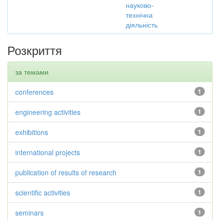
науково-
технічна
діяльність
Розкриття
за темами
conferences
1
engineering activities
1
exhibitions
1
international projects
1
publication of results of research
1
scientific activities
1
seminars
1