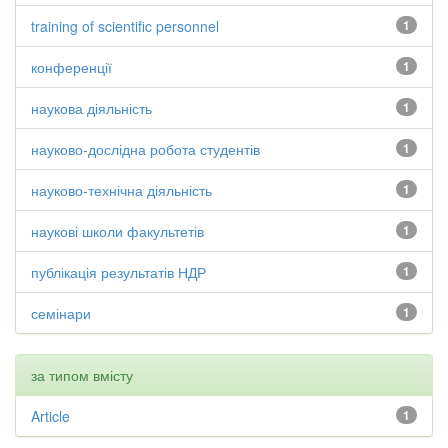
training of scientific personnel
1
конференції
1
наукова діяльність
1
науково-дослідна робота студентів
1
науково-технічна діяльність
1
наукові школи факультетів
1
публікація результатів НДР
1
семінари
1
за типом вмісту
Article
1