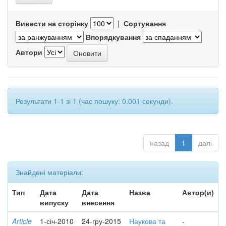
Вивести на сторінку
|
Сортування
Впорядкування
Автори
Результати 1-1 зі 1 (час пошуку: 0.001 секунди).
назад
1
далі
Знайдені матеріали:
Тип
Дата
Дата
Назва
Автор(и)
випуску
внесення
Article
1-січ-2010
24-гру-2015
Наукова та
-