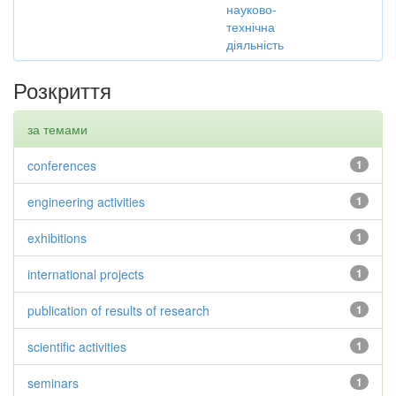
науково-
технічна
діяльність
Розкриття
за темами
conferences
1
engineering activities
1
exhibitions
1
international projects
1
publication of results of research
1
scientific activities
1
seminars
1