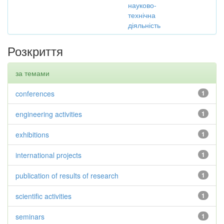
науково-
технічна
діяльність
Розкриття
за темами
conferences
1
engineering activities
1
exhibitions
1
international projects
1
publication of results of research
1
scientific activities
1
seminars
1