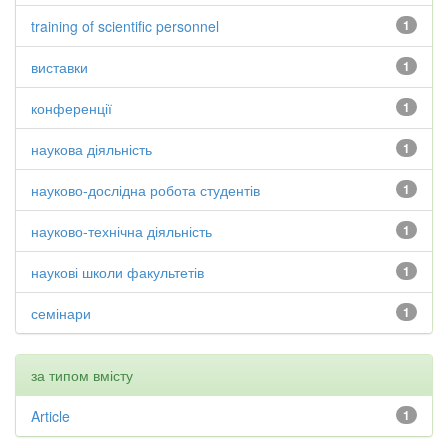
training of scientific personnel
1
виставки
1
конференції
1
наукова діяльність
1
науково-дослідна робота студентів
1
науково-технічна діяльність
1
наукові школи факультетів
1
семінари
1
за типом вмісту
Article
1