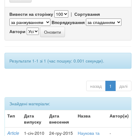
Вивести на сторінку
|
Сортування
Впорядкування
Автори
Результати 1-1 зі 1 (час пошуку: 0.001 секунди).
назад
1
далі
Знайдені матеріали:
Тип
Дата
Дата
Назва
Автор(и)
випуску
внесення
Article
1-січ-2010
24-гру-2015
Наукова та
-