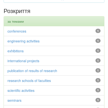
Розкриття
за темами
conferences
1
engineering activities
1
exhibitions
1
international projects
1
publication of results of research
1
research schools of faculties
1
scientific activities
1
seminars
1