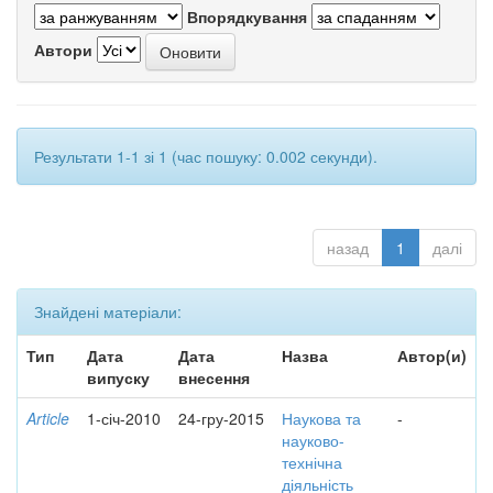
Впорядкування
Автори
Результати 1-1 зі 1 (час пошуку: 0.002 секунди).
назад
1
далі
Знайдені матеріали:
Тип
Дата
Дата
Назва
Автор(и)
випуску
внесення
Article
1-січ-2010
24-гру-2015
Наукова та
-
науково-
технічна
діяльність