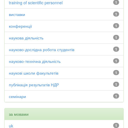
training of scientific personnel
1
виставки
1
конференції
1
наукова діяльність
1
науково-дослідна робота студентів
1
науково-технічна діяльність
1
наукові школи факультетів
1
публікація результатів НДР
1
семінари
1
за мовами
uk
1