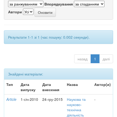
Впорядкування
Автори
Результати 1-1 зі 1 (час пошуку: 0.002 секунди).
назад
1
далі
Знайдені матеріали:
Тип
Дата
Дата
Назва
Автор(и)
випуску
внесення
Article
1-січ-2010
24-гру-2015
Наукова та
-
науково-
технічна
діяльність