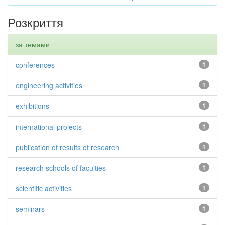
Розкриття
за темами
conferences
1
engineering activities
1
exhibitions
1
international projects
1
publication of results of research
1
research schools of faculties
1
scientific activities
1
seminars
1