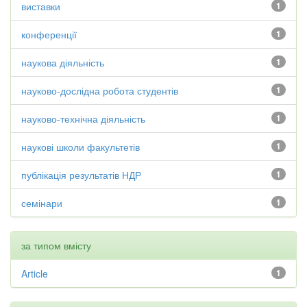
виставки
1
конференції
1
наукова діяльність
1
науково-дослідна робота студентів
1
науково-технічна діяльність
1
наукові школи факультетів
1
публікація результатів НДР
1
семінари
1
за типом вмісту
Article
1