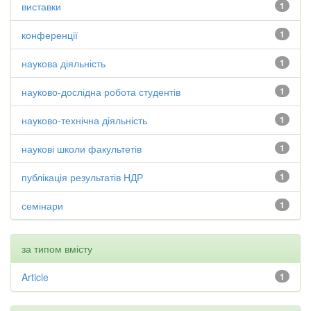
виставки
1
конференції
1
наукова діяльність
1
науково-дослідна робота студентів
1
науково-технічна діяльність
1
наукові школи факультетів
1
публікація результатів НДР
1
семінари
1
за типом вмісту
Article
1