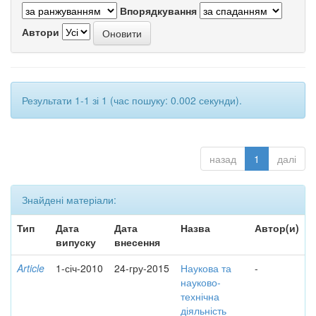
Впорядкування
Автори
Результати 1-1 зі 1 (час пошуку: 0.002 секунди).
назад
1
далі
Знайдені матеріали:
Тип
Дата
Дата
Назва
Автор(и)
випуску
внесення
Article
1-січ-2010
24-гру-2015
Наукова та
-
науково-
технічна
діяльність