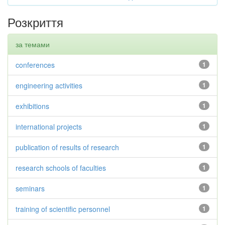
Розкриття
за темами
conferences
1
engineering activities
1
exhibitions
1
international projects
1
publication of results of research
1
research schools of faculties
1
seminars
1
training of scientific personnel
1