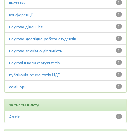
виставки
1
конференції
1
наукова діяльність
1
науково-дослідна робота студентів
1
науково-технічна діяльність
1
наукові школи факультетів
1
публікація результатів НДР
1
семінари
1
за типом вмісту
Article
1