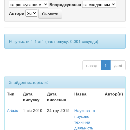
Впорядкування
Автори
Результати 1-1 зі 1 (час пошуку: 0.001 секунди).
назад
1
далі
Знайдені матеріали:
Тип
Дата
Дата
Назва
Автор(и)
випуску
внесення
Article
1-січ-2010
24-гру-2015
Наукова та
-
науково-
технічна
діяльність