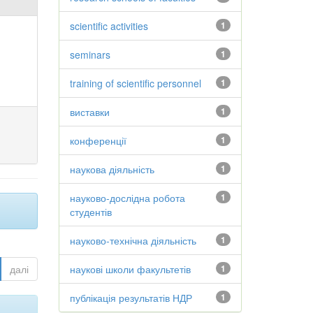
scientific activities
1
seminars
1
training of scientific personnel
1
виставки
1
конференції
1
наукова діяльність
1
науково-дослідна робота
1
студентів
науково-технічна діяльність
1
далі
наукові школи факультетів
1
публікація результатів НДР
1