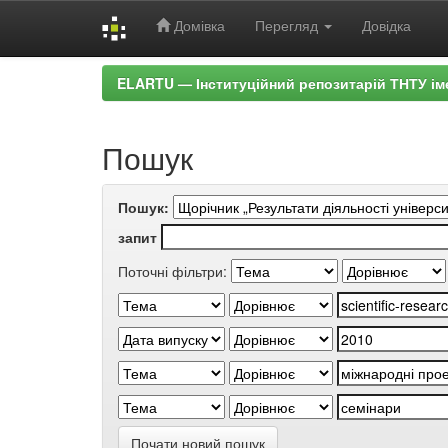
Домівка
Перегляд
Довідка
Skip
ELARTU — Інституційний репозитарій ТНТУ ім
navigation
Пошук
Пошук:
запит
Поточні фільтри:
Почати новий пошук