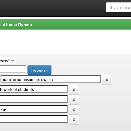
ені Івана Пулюя