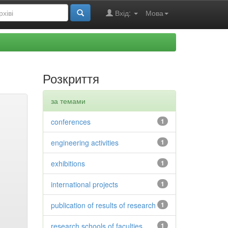
Вхід:
Мова
Розкриття
за темами
conferences
1
engineering activities
1
exhibitions
1
international projects
1
publication of results of research
1
research schools of faculties
1