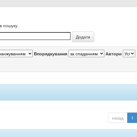
в пошуку.
Впорядкування
Автори
назад
1