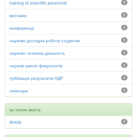
training of scientific personnel
1
виставки
1
конференції
1
науково-дослідна робота студентів
1
науково-технічна діяльність
1
наукові школи факультетів
1
публікація результатів НДР
1
семінари
1
за типом вмісту
Article
1