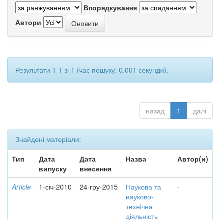
Впорядкування
Автори
Результати 1-1 зі 1 (час пошуку: 0.001 секунди).
назад
1
далі
Знайдені матеріали:
Тип
Дата
Дата
Назва
Автор(и)
випуску
внесення
Article
1-січ-2010
24-гру-2015
Наукова та
-
науково-
технічна
діяльність