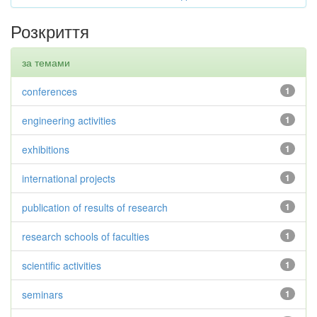
Розкриття
за темами
conferences
1
engineering activities
1
exhibitions
1
international projects
1
publication of results of research
1
research schools of faculties
1
scientific activities
1
seminars
1