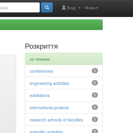
Вхід:
Мова
Розкриття
за темами
conferences
1
engineering activities
1
exhibitions
1
international projects
1
research schools of faculties
1
scientific activities
1