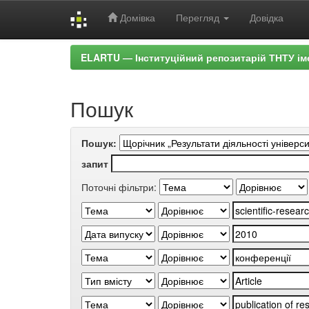
Домівка
Перегляд
Довідка
Skip
ELARTU — Інституційний репозитарій ТНТУ ім
navigation
Пошук
Пошук:
запит
Поточні фільтри: