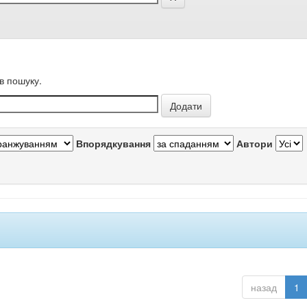
в пошуку.
Впорядкування
Автори
назад
1