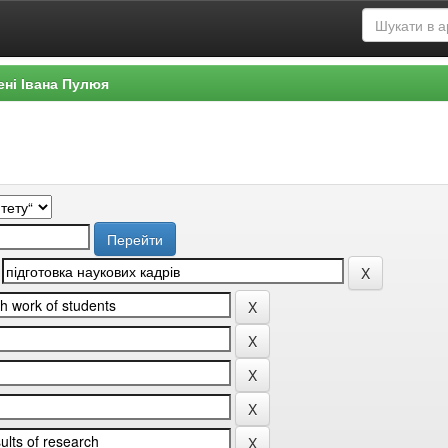
ені Івана Пулюя