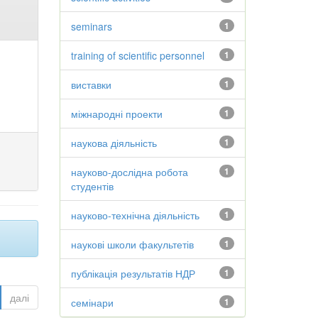
seminars
1
training of scientific personnel
1
виставки
1
міжнародні проекти
1
наукова діяльність
1
науково-дослідна робота
1
студентів
науково-технічна діяльність
1
наукові школи факультетів
1
публікація результатів НДР
1
далі
семінари
1