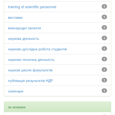
training of scientific personnel
1
виставки
1
міжнародні проекти
1
наукова діяльність
1
науково-дослідна робота студентів
1
науково-технічна діяльність
1
наукові школи факультетів
1
публікація результатів НДР
1
семінари
1
за мовами