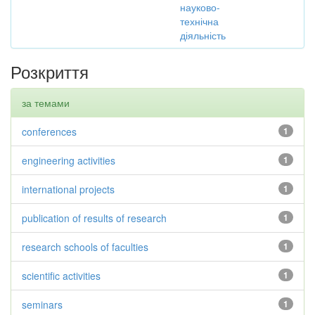
науково-
технічна
діяльність
Розкриття
за темами
conferences
1
engineering activities
1
international projects
1
publication of results of research
1
research schools of faculties
1
scientific activities
1
seminars
1