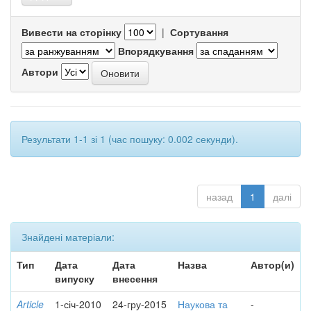
Вивести на сторінку
|
Сортування
Впорядкування
Автори
Результати 1-1 зі 1 (час пошуку: 0.002 секунди).
назад
1
далі
Знайдені матеріали:
Тип
Дата
Дата
Назва
Автор(и)
випуску
внесення
Article
1-січ-2010
24-гру-2015
Наукова та
-