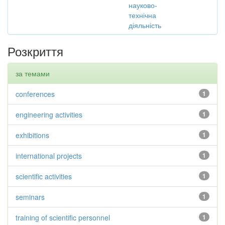
науково-
технічна
діяльність
Розкриття
за темами
conferences
1
engineering activities
1
exhibitions
1
international projects
1
scientific activities
1
seminars
1
training of scientific personnel
1