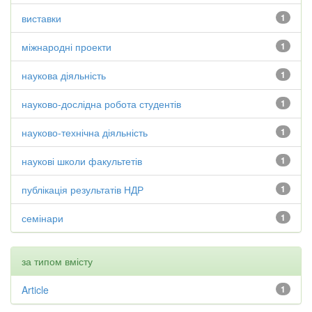
виставки
1
міжнародні проекти
1
наукова діяльність
1
науково-дослідна робота студентів
1
науково-технічна діяльність
1
наукові школи факультетів
1
публікація результатів НДР
1
семінари
1
за типом вмісту
Article
1