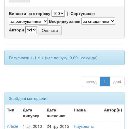
Вивести на сторінку
|
Сортування
Впорядкування
Автори
Результати 1-1 зі 1 (час пошуку: 0.001 секунди).
назад
1
далі
Знайдені матеріали:
Тип
Дата
Дата
Назва
Автор(и)
випуску
внесення
Article
1-січ-2010
24-гру-2015
Наукова та
-