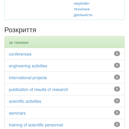
науково-
технічна
діяльність
Розкриття
за темами
conferences
1
engineering activities
1
international projects
1
publication of results of research
1
scientific activities
1
seminars
1
training of scientific personnel
1