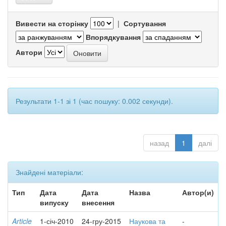
Вивести на сторінку
|
Сортування
Впорядкування
Автори
Результати 1-1 зі 1 (час пошуку: 0.002 секунди).
назад
1
далі
Знайдені матеріали:
Тип
Дата
Дата
Назва
Автор(и)
випуску
внесення
Article
1-січ-2010
24-гру-2015
Наукова та
-