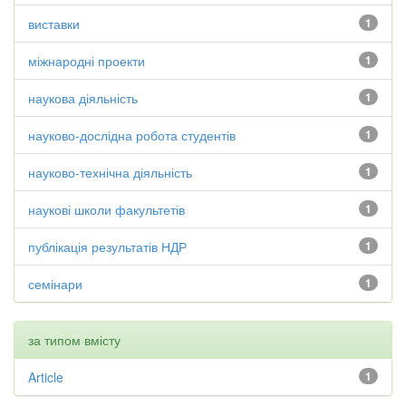
виставки
1
міжнародні проекти
1
наукова діяльність
1
науково-дослідна робота студентів
1
науково-технічна діяльність
1
наукові школи факультетів
1
публікація результатів НДР
1
семінари
1
за типом вмісту
Article
1