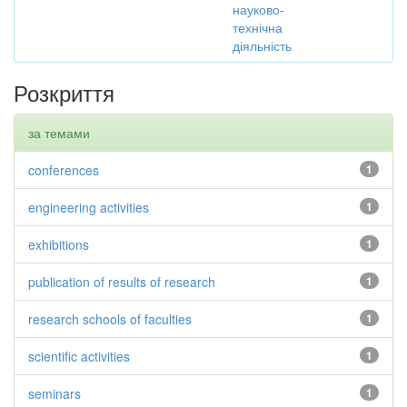
науково-
технічна
діяльність
Розкриття
за темами
conferences
1
engineering activities
1
exhibitions
1
publication of results of research
1
research schools of faculties
1
scientific activities
1
seminars
1