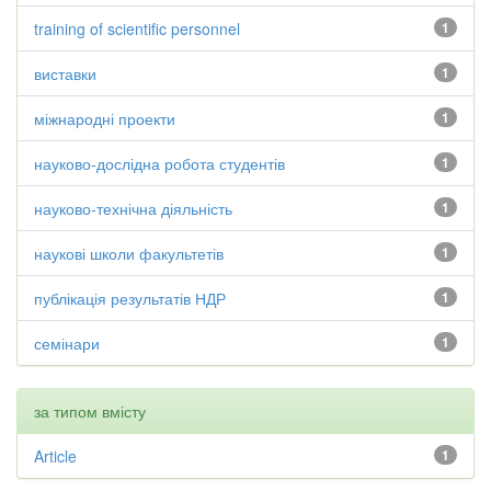
training of scientific personnel
1
виставки
1
міжнародні проекти
1
науково-дослідна робота студентів
1
науково-технічна діяльність
1
наукові школи факультетів
1
публікація результатів НДР
1
семінари
1
за типом вмісту
Article
1