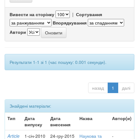
Вивести на сторінку
|
Сортування
Впорядкування
Автори
Результати 1-1 зі 1 (час пошуку: 0.001 секунди).
назад
1
далі
Знайдені матеріали:
Тип
Дата
Дата
Назва
Автор(и)
випуску
внесення
Article
1-січ-2010
24-гру-2015
Наукова та
-