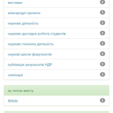
виставки
1
міжнародні проекти
1
наукова діяльність
1
науково-дослідна робота студентів
1
науково-технічна діяльність
1
наукові школи факультетів
1
публікація результатів НДР
1
семінари
1
за типом вмісту
Article
1