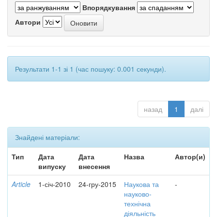
Впорядкування
Автори
Результати 1-1 зі 1 (час пошуку: 0.001 секунди).
назад
1
далі
Знайдені матеріали:
Тип
Дата
Дата
Назва
Автор(и)
випуску
внесення
Article
1-січ-2010
24-гру-2015
Наукова та
-
науково-
технічна
діяльність