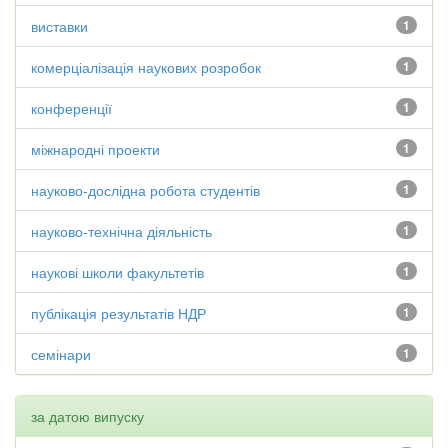
виставки
1
комерціалізація наукових розробок
1
конференції
1
міжнародні проекти
1
науково-дослідна робота студентів
1
науково-технічна діяльність
1
наукові школи факультетів
1
публікація результатів НДР
1
семінари
1
за датою випуску