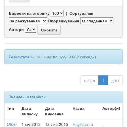
Вивести на сторінку
|
Сортування
Впорядкування
Автори
Результати 1-1 зі 1 (час пошуку: 0.002 секунди).
назад
1
далі
Знайдені матеріали:
Тип
Дата
Дата
Назва
Автор(и)
випуску
внесення
Other
1-січ-2013
12-лис-2015
Наукова та
-