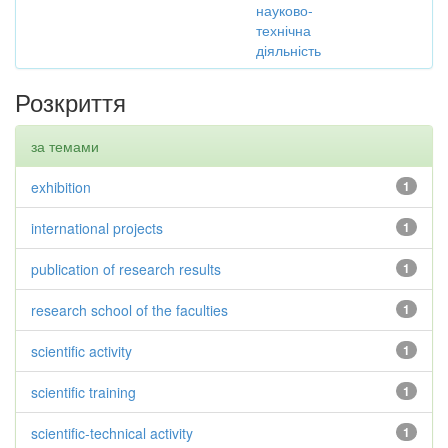
науково-
технічна
діяльність
Розкриття
за темами
exhibition
1
international projects
1
publication of research results
1
research school of the faculties
1
scientific activity
1
scientific training
1
scientific-technical activity
1