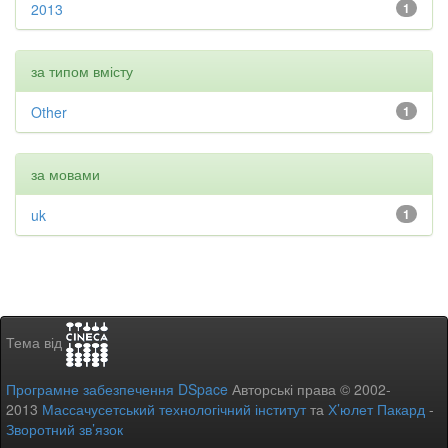
2013
1
за типом вмісту
Other
1
за мовами
uk
1
Тема від
Програмне забезпечення DSpace
Авторські права © 2002-
2013
Массачусетський технологічний інститут
та
Х’юлет Пакард
-
Зворотний зв’язок