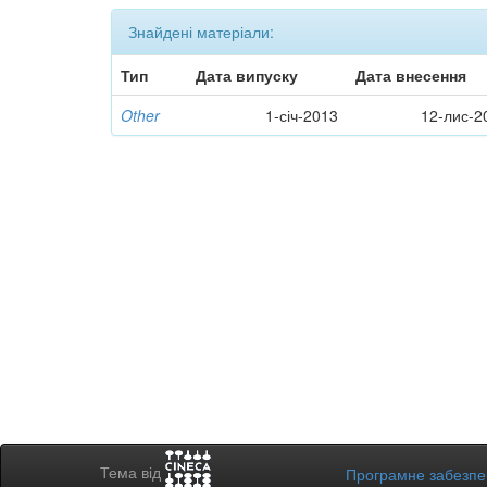
Знайдені матеріали:
Тип
Дата випуску
Дата внесення
Other
1-січ-2013
12-лис-2
Тема від
Програмне забезп