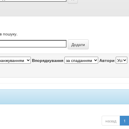
в пошуку.
Впорядкування
Автори
назад
1