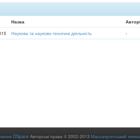
Назва
Автор
015
Наукова та науково-технічна діяльність
-
ечення DSpace
Авторські права © 2002-2013
Массачусетський технол