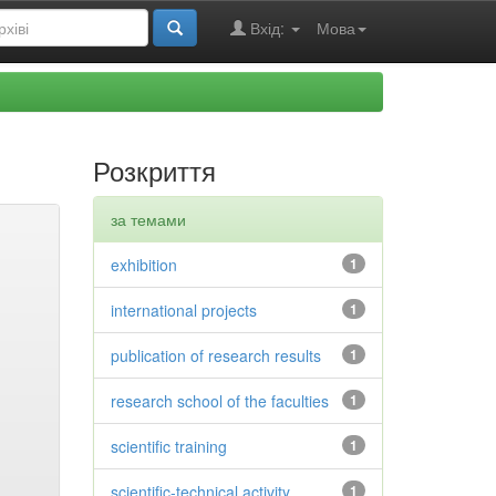
Вхід:
Мова
Розкриття
за темами
exhibition
1
international projects
1
publication of research results
1
research school of the faculties
1
scientific training
1
scientific-technical activity
1