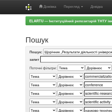
Домівка
Перегляд
Довідка
Skip
ELARTU — Інституційний репозитарій ТНТУ ім
navigation
Пошук
Пошук:
запит
Поточні фільтри: