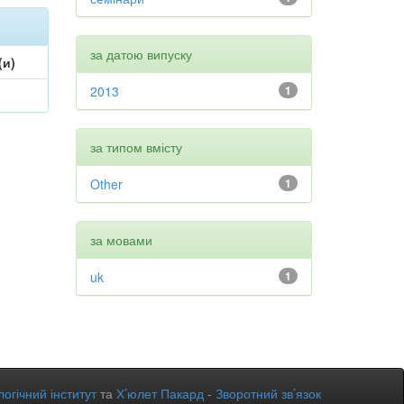
за датою випуску
(и)
2013
1
за типом вмісту
Other
1
за мовами
uk
1
огічний інститут
та
Х’юлет Пакард
-
Зворотний зв’язок