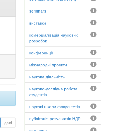
seminars
1
виставки
1
комерціалізація наукових
1
розробок
конференції
1
міжнародні проекти
1
наукова діяльність
1
науково-дослідна робота
1
студентів
наукові школи факультетів
1
публікація результатів НДР
1
далі
семінари
1