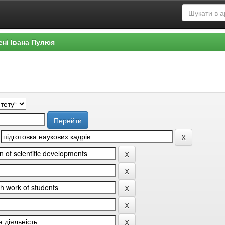
ені Івана Пулюя