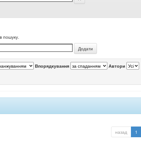
в пошуку.
Впорядкування
Автори
назад
1