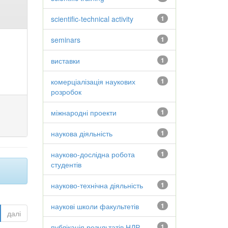
scientific-technical activity
1
seminars
1
виставки
1
комерціалізація наукових
1
розробок
міжнародні проекти
1
наукова діяльність
1
науково-дослідна робота
1
студентів
науково-технічна діяльність
1
наукові школи факультетів
1
далі
публікація результатів НДР
1