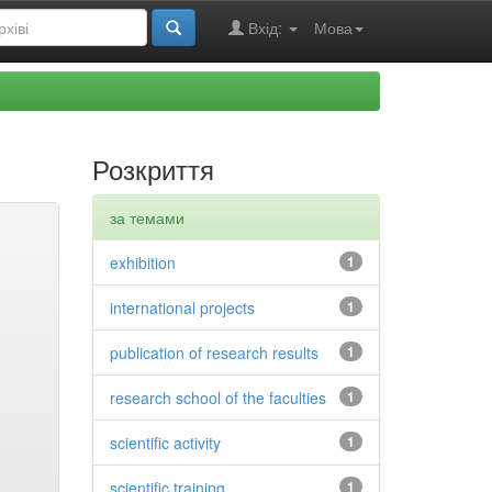
Вхід:
Мова
Розкриття
за темами
exhibition
1
international projects
1
publication of research results
1
research school of the faculties
1
scientific activity
1
scientific training
1