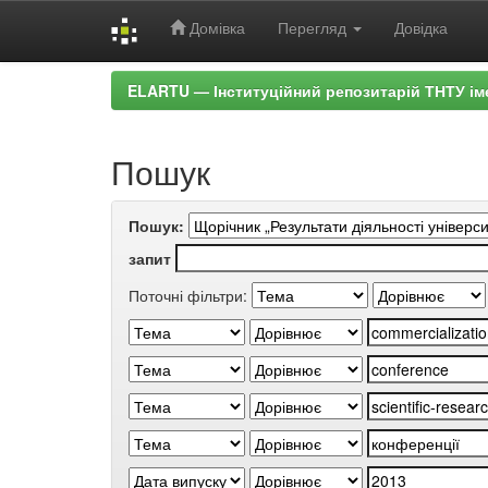
Домівка
Перегляд
Довідка
Skip
ELARTU — Інституційний репозитарій ТНТУ ім
navigation
Пошук
Пошук:
запит
Поточні фільтри: