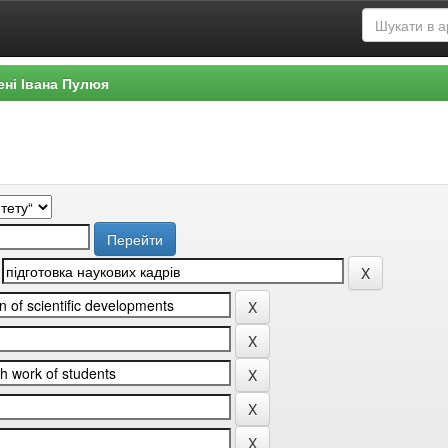
ені Івана Пулюя