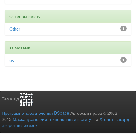
за типом вмісту
Other
1
за мовами
uk
1
Тема від
Програмне забезпечення DSpace
Авторські права © 2002-
2013
Массачусетський технологічний інститут
та
Х’юлет Пакард
-
Зворотний зв’язок