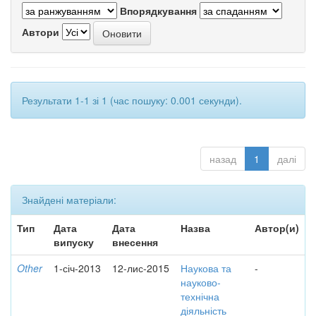
Впорядкування
Автори
Результати 1-1 зі 1 (час пошуку: 0.001 секунди).
назад
1
далі
Знайдені матеріали:
Тип
Дата
Дата
Назва
Автор(и)
випуску
внесення
Other
1-січ-2013
12-лис-2015
Наукова та
-
науково-
технічна
діяльність