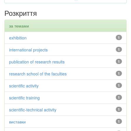
Розкриття
за темами
exhibition
1
international projects
1
publication of research results
1
research school of the faculties
1
scientific activity
1
scientific training
1
scientific-technical activity
1
виставки
1