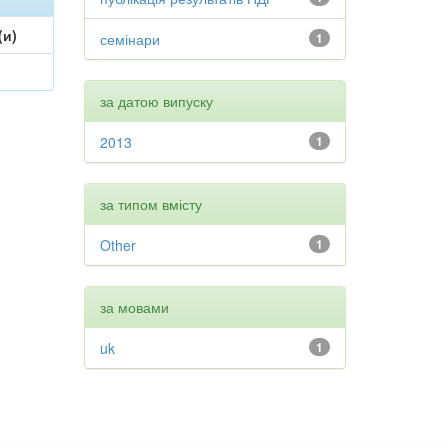
(и)
семінари
1
за датою випуску
2013
1
за типом вмісту
Other
1
за мовами
uk
1