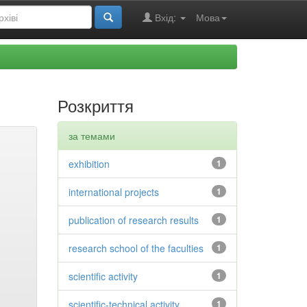
Вхід:
Мова
Розкриття
за темами
exhibition
1
international projects
1
publication of research results
1
research school of the faculties
1
scientific activity
1
scientific-technical activity
1