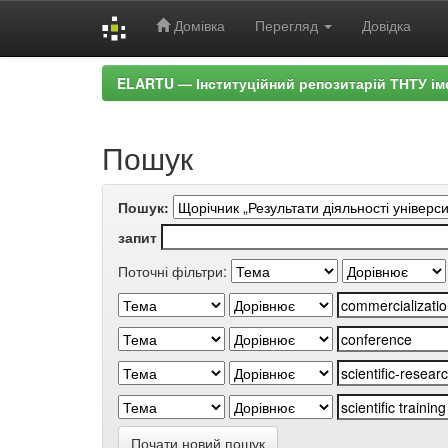
Домівка
Перегляд
Довідка
Skip
ELARTU — Інституційний репозитарій ТНТУ ім
navigation
Пошук
Пошук:
запит
Поточні фільтри:
Почати новий пошук