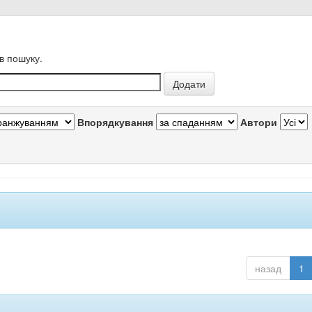
в пошуку.
Впорядкування
Автори
назад
1