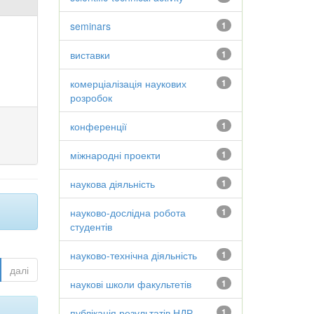
seminars
1
виставки
1
комерціалізація наукових
1
розробок
конференції
1
міжнародні проекти
1
наукова діяльність
1
науково-дослідна робота
1
студентів
науково-технічна діяльність
1
далі
наукові школи факультетів
1
публікація результатів НДР
1