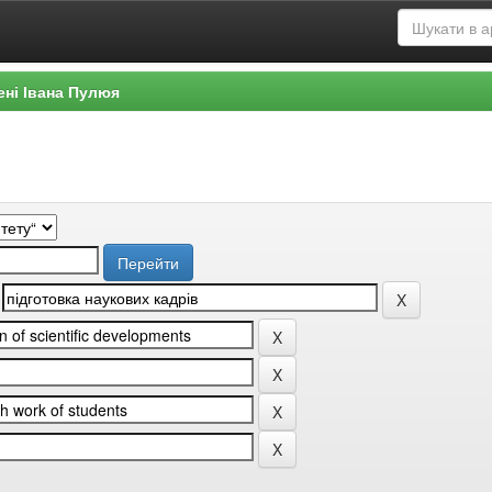
ені Івана Пулюя