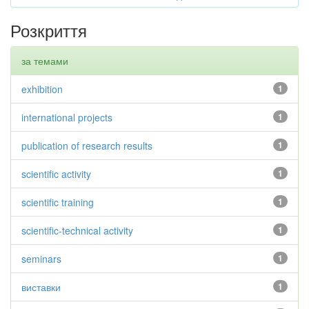
Розкриття
за темами
exhibition
1
international projects
1
publication of research results
1
scientific activity
1
scientific training
1
scientific-technical activity
1
seminars
1
виставки
1