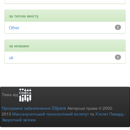
за типом вмісту
Other
1
за мовами
uk
1
Тема від
Програмне забезпечення DSpace
Авторські права © 2002-
2013
Массачусетський технологічний інститут
та
Х’юлет Пакард
-
Зворотний зв’язок