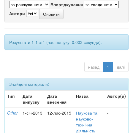
Впорядкування
Автори
Результати 1-1 зі 1 (час пошуку: 0.003 секунди).
назад
1
далі
Знайдені матеріали:
Тип
Дата
Дата
Назва
Автор(и)
випуску
внесення
Other
1-січ-2013
12-лис-2015
Наукова та
-
науково-
технічна
діяльність