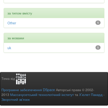
за типом вмісту
Other
1
за мовами
uk
1
Тема від
Програмне забезпечення DSpace
Авторські права © 2002-
2013
Массачусетський технологічний інститут
та
Х’юлет Пакард
-
Зворотний зв’язок