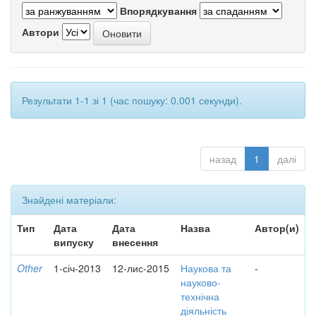
Впорядкування
Автори
Результати 1-1 зі 1 (час пошуку: 0.001 секунди).
назад
1
далі
Знайдені матеріали:
Тип
Дата
Дата
Назва
Автор(и)
випуску
внесення
Other
1-січ-2013
12-лис-2015
Наукова та
-
науково-
технічна
діяльність