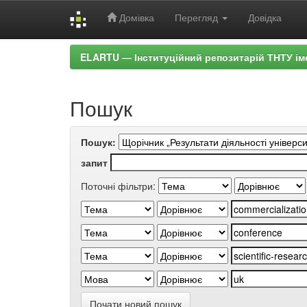
Домівка
Перегляд
Довідка
Skip
ELARTU — Інституційний репозитарій ТНТУ ім
navigation
Пошук
Пошук:
запит
Поточні фільтри:
Почати новий пошук