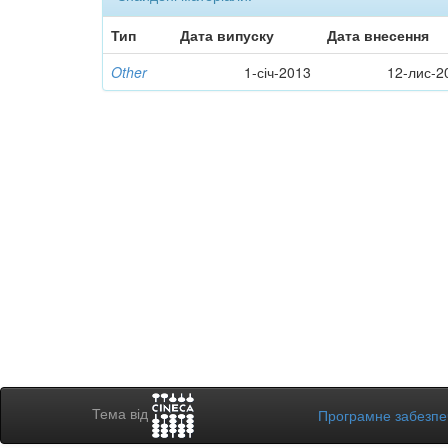
Тип
Дата випуску
Дата внесення
Other
1-січ-2013
12-лис-2
Тема від
Програмне забезп