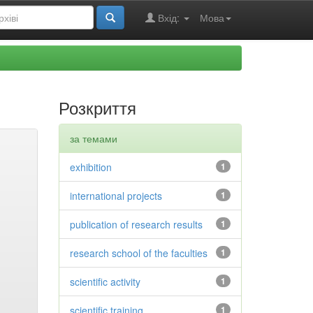
Вхід:
Мова
Розкриття
за темами
exhibition
1
international projects
1
publication of research results
1
research school of the faculties
1
scientific activity
1
scientific training
1