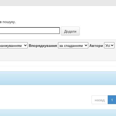
в пошуку.
Впорядкування
Автори
назад
1