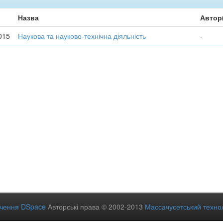
Назва
Автор
015
Наукова та науково-технічна діяльність
-
ечення DSpace
Авторські права © 2002-2013
Массачусетський технол