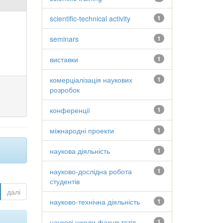
scientific-technical activity
1
seminars
1
виставки
1
комерціалізація наукових
1
розробок
конференції
1
міжнародні проекти
1
наукова діяльність
1
науково-дослідна робота
1
студентів
далі
науково-технічна діяльність
1
наукові школи факультетів
1