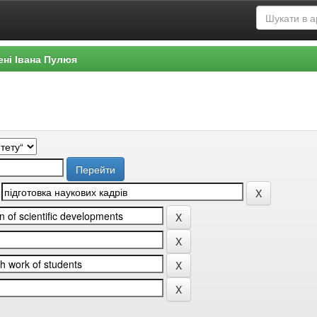
ені Івана Пулюя