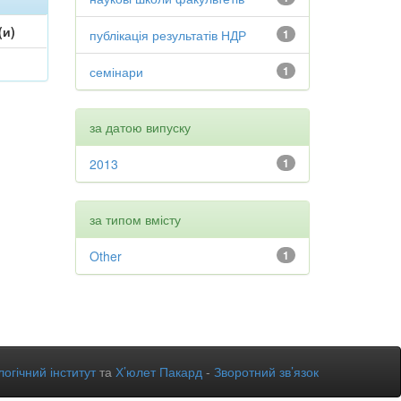
(и)
публікація результатів НДР
1
семінари
1
за датою випуску
2013
1
за типом вмісту
Other
1
огічний інститут
та
Х’юлет Пакард
-
Зворотний зв’язок