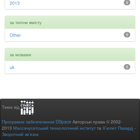
2013
1
за типом вмісту
Other
1
за мовами
uk
1
Тема від
Програмне забезпечення DSpace
Авторські права © 2002-
2013
Массачусетський технологічний інститут
та
Х’юлет Пакард
-
Зворотний зв’язок