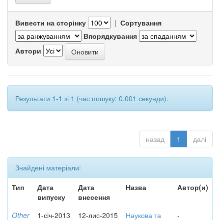
Вивести на сторінку
|
Сортування
Впорядкування
Автори
Результати 1-1 зі 1 (час пошуку: 0.001 секунди).
назад
1
далі
Знайдені матеріали:
Тип
Дата
Дата
Назва
Автор(и)
випуску
внесення
Other
1-січ-2013
12-лис-2015
Наукова та
-