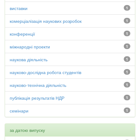
виставки
1
комерціалізація наукових розробок
1
конференції
1
міжнародні проекти
1
наукова діяльність
1
науково-дослідна робота студентів
1
науково-технічна діяльність
1
публікація результатів НДР
1
семінари
1
за датою випуску