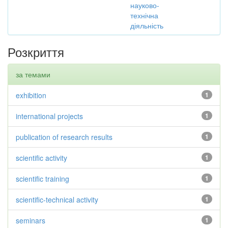
науково-
технічна
діяльність
Розкриття
за темами
exhibition
1
international projects
1
publication of research results
1
scientific activity
1
scientific training
1
scientific-technical activity
1
seminars
1