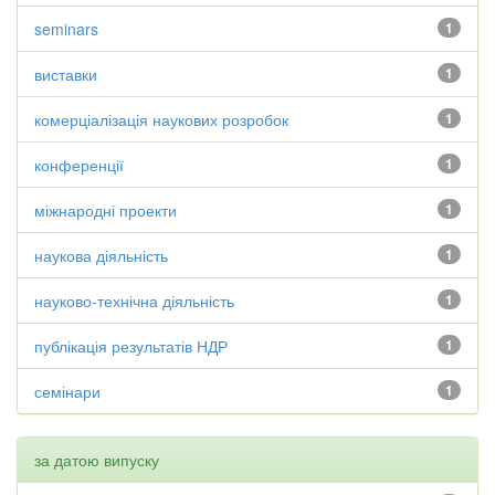
seminars
1
виставки
1
комерціалізація наукових розробок
1
конференції
1
міжнародні проекти
1
наукова діяльність
1
науково-технічна діяльність
1
публікація результатів НДР
1
семінари
1
за датою випуску