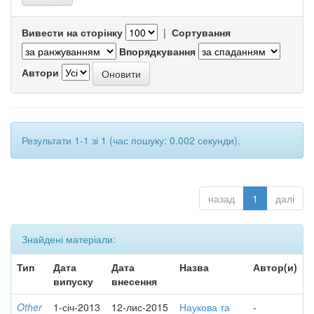
Вивести на сторінку
|
Сортування
Впорядкування
Автори
Результати 1-1 зі 1 (час пошуку: 0.002 секунди).
назад
1
далі
Знайдені матеріали:
Тип
Дата
Дата
Назва
Автор(и)
випуску
внесення
Other
1-січ-2013
12-лис-2015
Наукова та
-