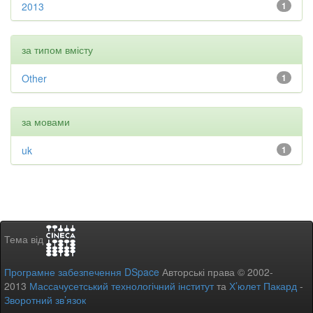
2013
1
за типом вмісту
Other
1
за мовами
uk
1
Тема від
Програмне забезпечення DSpace
Авторські права © 2002-
2013
Массачусетський технологічний інститут
та
Х’юлет Пакард
-
Зворотний зв’язок