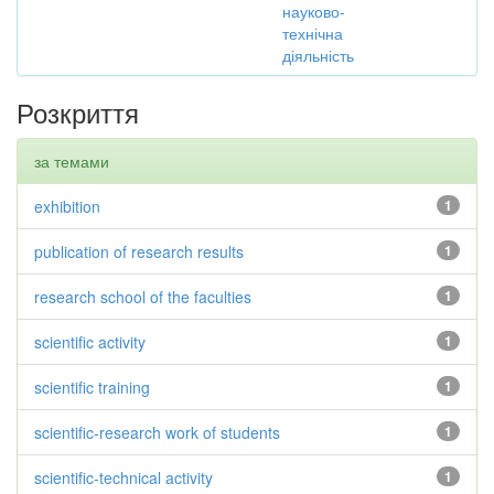
науково-
технічна
діяльність
Розкриття
за темами
exhibition
1
publication of research results
1
research school of the faculties
1
scientific activity
1
scientific training
1
scientific-research work of students
1
scientific-technical activity
1