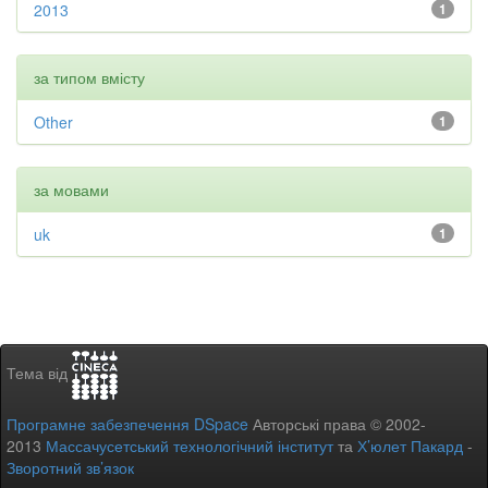
2013
1
за типом вмісту
Other
1
за мовами
uk
1
Тема від
Програмне забезпечення DSpace
Авторські права © 2002-
2013
Массачусетський технологічний інститут
та
Х’юлет Пакард
-
Зворотний зв’язок