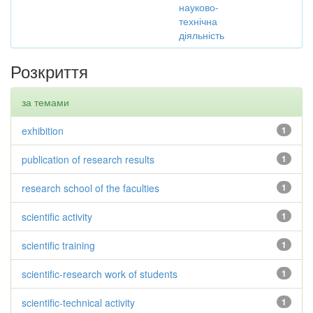
науково-
технічна
діяльність
Розкриття
за темами
exhibition
1
publication of research results
1
research school of the faculties
1
scientific activity
1
scientific training
1
scientific-research work of students
1
scientific-technical activity
1