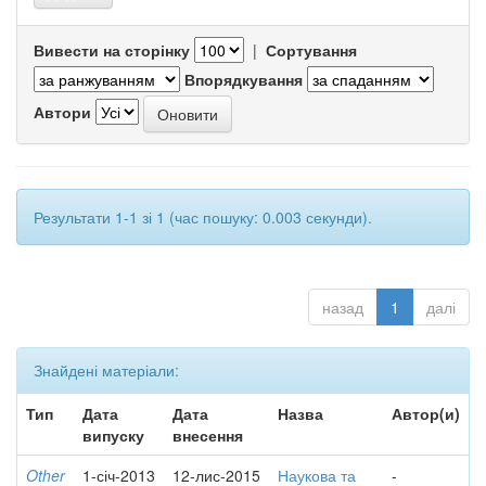
Вивести на сторінку
|
Сортування
Впорядкування
Автори
Результати 1-1 зі 1 (час пошуку: 0.003 секунди).
назад
1
далі
Знайдені матеріали:
Тип
Дата
Дата
Назва
Автор(и)
випуску
внесення
Other
1-січ-2013
12-лис-2015
Наукова та
-