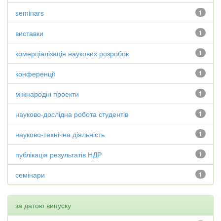
seminars
1
виставки
1
комерціалізація наукових розробок
1
конференції
1
міжнародні проекти
1
науково-дослідна робота студентів
1
науково-технічна діяльність
1
публікація результатів НДР
1
семінари
1
за датою випуску