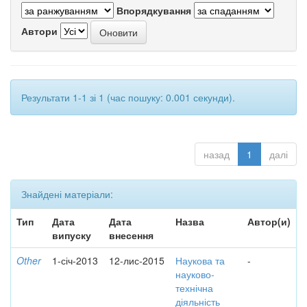
Впорядкування
Автори
Результати 1-1 зі 1 (час пошуку: 0.001 секунди).
назад
1
далі
Знайдені матеріали:
Тип
Дата
Дата
Назва
Автор(и)
випуску
внесення
Other
1-січ-2013
12-лис-2015
Наукова та
-
науково-
технічна
діяльність