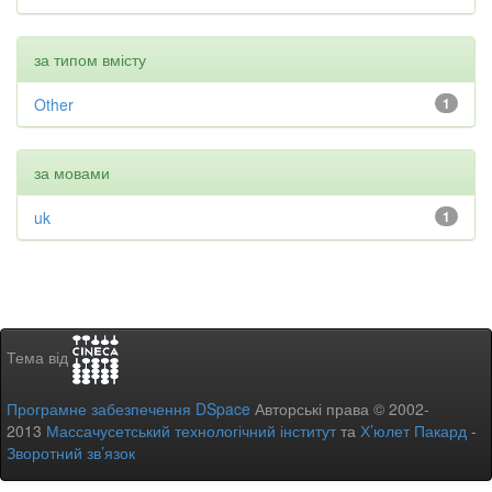
за типом вмісту
Other
1
за мовами
uk
1
Тема від
Програмне забезпечення DSpace
Авторські права © 2002-
2013
Массачусетський технологічний інститут
та
Х’юлет Пакард
-
Зворотний зв’язок