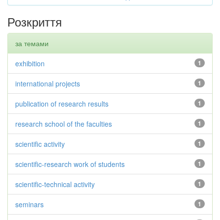
Розкриття
за темами
exhibition
1
international projects
1
publication of research results
1
research school of the faculties
1
scientific activity
1
scientific-research work of students
1
scientific-technical activity
1
seminars
1