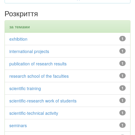
Розкриття
за темами
exhibition
1
international projects
1
publication of research results
1
research school of the faculties
1
scientific training
1
scientific-research work of students
1
scientific-technical activity
1
seminars
1