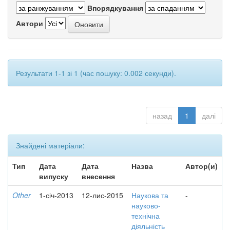
Впорядкування
Автори
Результати 1-1 зі 1 (час пошуку: 0.002 секунди).
назад
1
далі
Знайдені матеріали:
Тип
Дата
Дата
Назва
Автор(и)
випуску
внесення
Other
1-січ-2013
12-лис-2015
Наукова та
-
науково-
технічна
діяльність