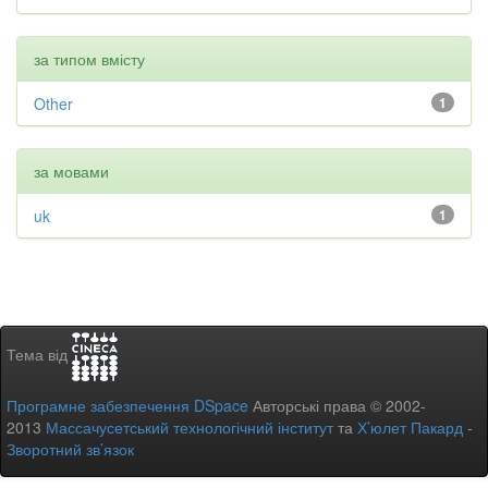
за типом вмісту
Other
1
за мовами
uk
1
Тема від
Програмне забезпечення DSpace
Авторські права © 2002-
2013
Массачусетський технологічний інститут
та
Х’юлет Пакард
-
Зворотний зв’язок