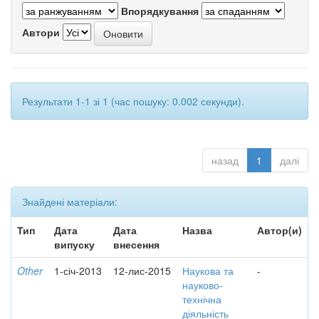
Впорядкування
Автори
Результати 1-1 зі 1 (час пошуку: 0.002 секунди).
назад
1
далі
Знайдені матеріали:
Тип
Дата
Дата
Назва
Автор(и)
випуску
внесення
Other
1-січ-2013
12-лис-2015
Наукова та
-
науково-
технічна
діяльність