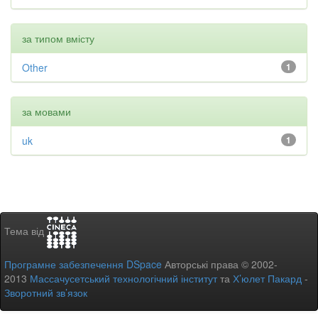
за типом вмісту
Other
1
за мовами
uk
1
Тема від
Програмне забезпечення DSpace
Авторські права © 2002-
2013
Массачусетський технологічний інститут
та
Х’юлет Пакард
-
Зворотний зв’язок