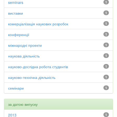
seminars
1
виставки
1
комерціалізація наукових розробок
1
конференції
1
міжнародні проекти
1
наукова діяльність
1
науково-дослідна робота студентів
1
науково-технічна діяльність
1
семінари
1
за датою випуску
2013
1