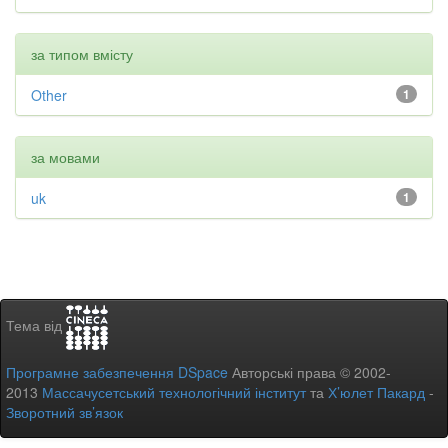
за типом вмісту
Other
1
за мовами
uk
1
Тема від
Програмне забезпечення DSpace
Авторські права © 2002-
2013
Массачусетський технологічний інститут
та
Х’юлет Пакард
-
Зворотний зв’язок