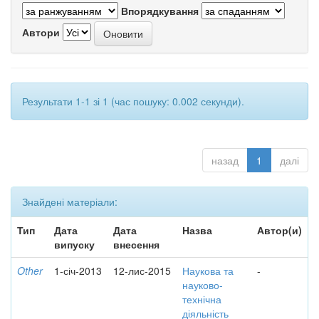
Впорядкування
Автори
Результати 1-1 зі 1 (час пошуку: 0.002 секунди).
назад
1
далі
Знайдені матеріали:
Тип
Дата
Дата
Назва
Автор(и)
випуску
внесення
Other
1-січ-2013
12-лис-2015
Наукова та
-
науково-
технічна
діяльність