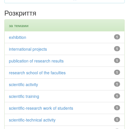
Розкриття
за темами
exhibition
1
international projects
1
publication of research results
1
research school of the faculties
1
scientific activity
1
scientific training
1
scientific-research work of students
1
scientific-technical activity
1