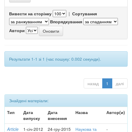
Вивести на сторінку
|
Сортування
Впорядкування
Автори
Результати 1-1 зі 1 (час пошуку: 0.002 секунди).
назад
1
далі
Знайдені матеріали:
Тип
Дата
Дата
Назва
Автор(и)
випуску
внесення
Article
1-січ-2012
24-гру-2015
Наукова та
-