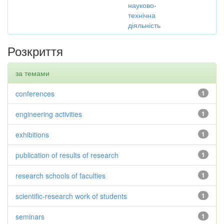
науково-
технічна
діяльність
Розкриття
за темами
conferences
1
engineering activities
1
exhibitions
1
publication of results of research
1
research schools of faculties
1
scientific-research work of students
1
seminars
1