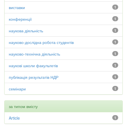
виставки
1
конференції
1
наукова діяльність
1
науково-дослідна робота студентів
1
науково-технічна діяльність
1
наукові школи факультетів
1
публікація результатів НДР
1
семінари
1
за типом вмісту
Article
1