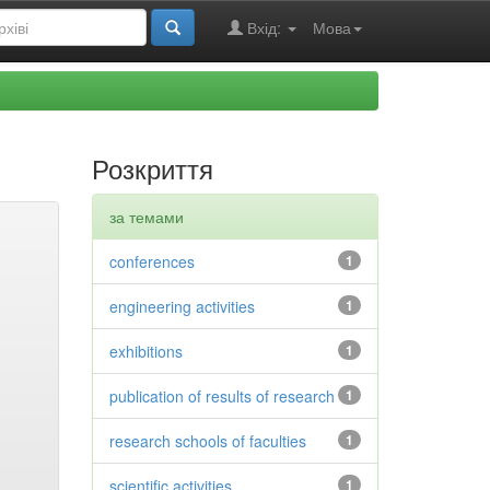
Вхід:
Мова
Розкриття
за темами
conferences
1
engineering activities
1
exhibitions
1
publication of results of research
1
research schools of faculties
1
scientific activities
1