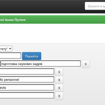
ені Івана Пулюя