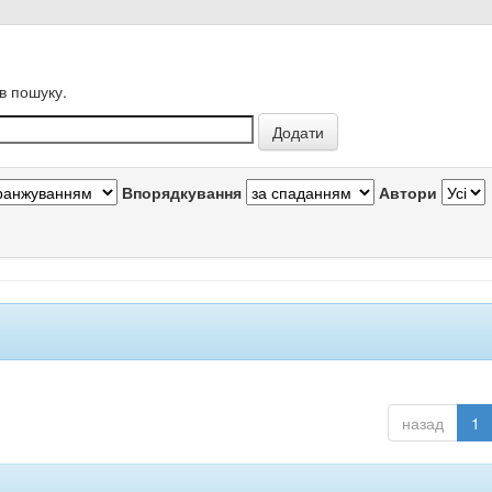
в пошуку.
Впорядкування
Автори
назад
1