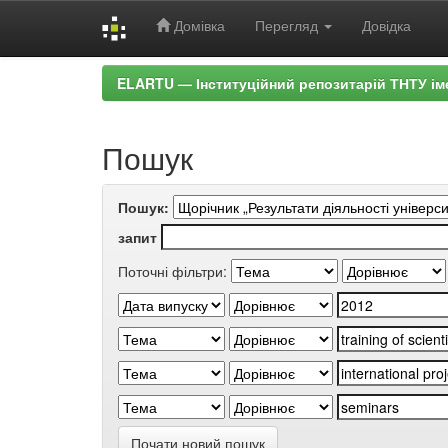
Домівка
Перегляд
Довідка
Skip
ELARTU — Інституційний репозитарій ТНТУ ім
navigation
Пошук
Пошук:
запит
Поточні фільтри:
Почати новий пошук