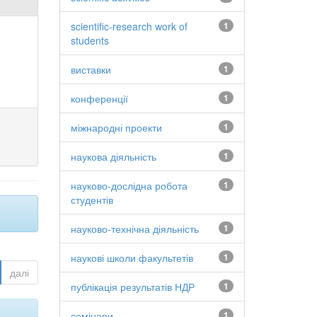
scientific-research work of
1
students
виставки
1
конференції
1
міжнародні проекти
1
наукова діяльність
1
науково-дослідна робота
1
студентів
науково-технічна діяльність
1
наукові школи факультетів
1
далі
публікація результатів НДР
1
семінари
1