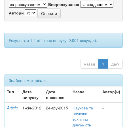
Впорядкування
Автори
Результати 1-1 зі 1 (час пошуку: 0.001 секунди).
назад
1
далі
Знайдені матеріали:
Тип
Дата
Дата
Назва
Автор(и)
випуску
внесення
Article
1-січ-2012
24-гру-2015
Наукова та
-
науково-
технічна
діяльність