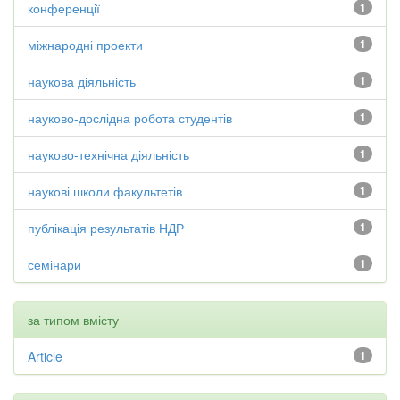
конференції
1
міжнародні проекти
1
наукова діяльність
1
науково-дослідна робота студентів
1
науково-технічна діяльність
1
наукові школи факультетів
1
публікація результатів НДР
1
семінари
1
за типом вмісту
Article
1