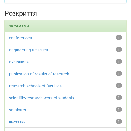
Розкриття
за темами
conferences
1
engineering activities
1
exhibitions
1
publication of results of research
1
research schools of faculties
1
scientific-research work of students
1
seminars
1
виставки
1