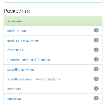
Розкриття
за темами
conferences
1
engineering activities
1
exhibitions
1
research schools of faculties
1
scientific activities
1
scientific-research work of students
1
seminars
1
виставки
1