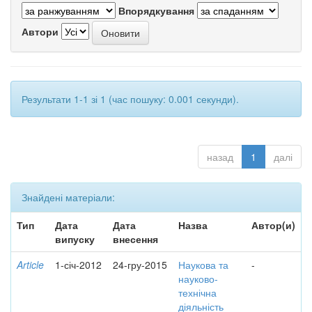
Впорядкування
Автори
Результати 1-1 зі 1 (час пошуку: 0.001 секунди).
назад
1
далі
Знайдені матеріали:
Тип
Дата
Дата
Назва
Автор(и)
випуску
внесення
Article
1-січ-2012
24-гру-2015
Наукова та
-
науково-
технічна
діяльність