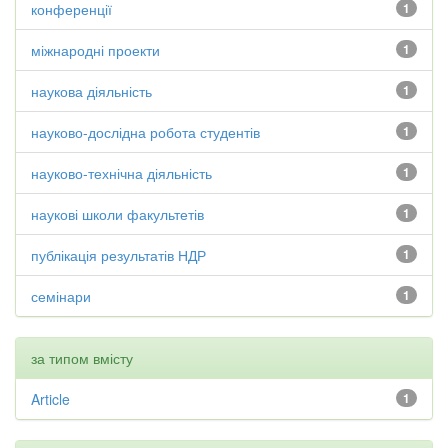
конференції
1
міжнародні проекти
1
наукова діяльність
1
науково-дослідна робота студентів
1
науково-технічна діяльність
1
наукові школи факультетів
1
публікація результатів НДР
1
семінари
1
за типом вмісту
Article
1