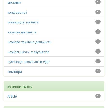
виставки
1
конференції
1
міжнародні проекти
1
наукова діяльність
1
науково-технічна діяльність
1
наукові школи факультетів
1
публікація результатів НДР
1
семінари
1
за типом вмісту
Article
1