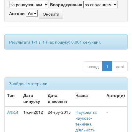
Впорядкування
Автори
Результати 1-1 зі 1 (час пошуку: 0.001 секунди).
назад
1
далі
Знайдені матеріали:
Тип
Дата
Дата
Назва
Автор(и)
випуску
внесення
Article
1-січ-2012
24-гру-2015
Наукова та
-
науково-
технічна
діяльність