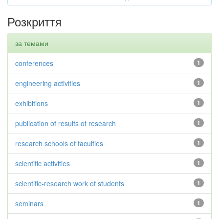
Розкриття
за темами
conferences
1
engineering activities
1
exhibitions
1
publication of results of research
1
research schools of faculties
1
scientific activities
1
scientific-research work of students
1
seminars
1