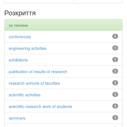
Розкриття
за темами
conferences
1
engineering activities
1
exhibitions
1
publication of results of research
1
research schools of faculties
1
scientific activities
1
scientific-research work of students
1
seminars
1