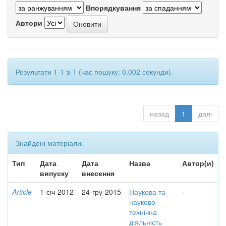
Впорядкування
Автори
Результати 1-1 зі 1 (час пошуку: 0.002 секунди).
назад
1
далі
Знайдені матеріали:
Тип
Дата
Дата
Назва
Автор(и)
випуску
внесення
Article
1-січ-2012
24-гру-2015
Наукова та
-
науково-
технічна
діяльність