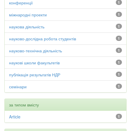
конференції
1
міжнародні проекти
1
наукова діяльність
1
науково-дослідна робота студентів
1
науково-технічна діяльність
1
наукові школи факультетів
1
публікація результатів НДР
1
семінари
1
за типом вмісту
Article
1