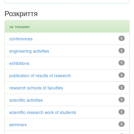
Розкриття
за темами
conferences
1
engineering activities
1
exhibitions
1
publication of results of research
1
research schools of faculties
1
scientific activities
1
scientific-research work of students
1
seminars
1