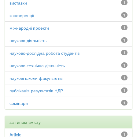
виставки
1
конференції
1
міжнародні проекти
1
наукова діяльність
1
науково-дослідна робота студентів
1
науково-технічна діяльність
1
наукові школи факультетів
1
публікація результатів НДР
1
семінари
1
за типом вмісту
Article
1