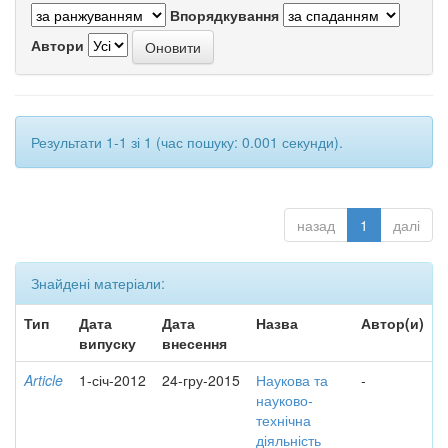
Впорядкування
Автори
Результати 1-1 зі 1 (час пошуку: 0.001 секунди).
назад
1
далі
Знайдені матеріали:
Тип
Дата
Дата
Назва
Автор(и)
випуску
внесення
Article
1-січ-2012
24-гру-2015
Наукова та
-
науково-
технічна
діяльність