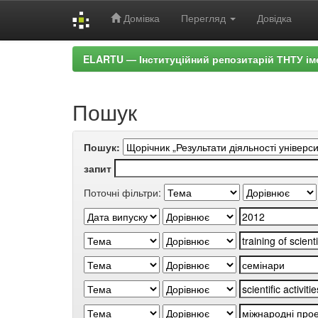
Домівка
Перегляд
Довідка
Skip
ELARTU — Інституційний репозитарій ТНТУ ім
navigation
Пошук
Пошук:
запит
Поточні фільтри: