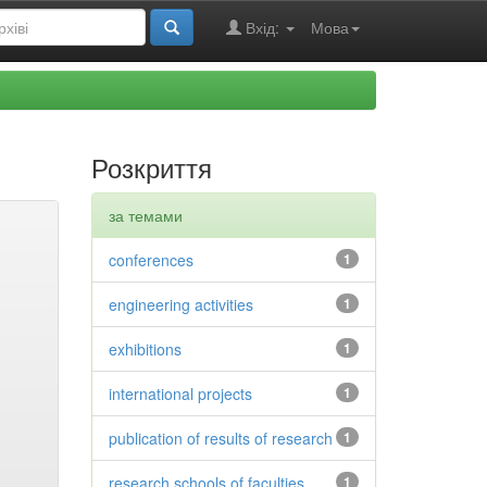
Вхід:
Мова
Розкриття
за темами
conferences
1
engineering activities
1
exhibitions
1
international projects
1
publication of results of research
1
research schools of faculties
1