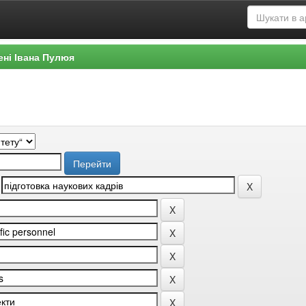
ені Івана Пулюя