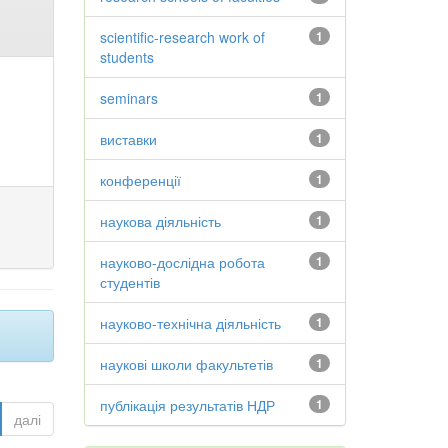
scientific-research work of
1
students
seminars
1
виставки
1
конференції
1
наукова діяльність
1
науково-дослідна робота
1
студентів
науково-технічна діяльність
1
наукові школи факультетів
1
публікація результатів НДР
1
далі