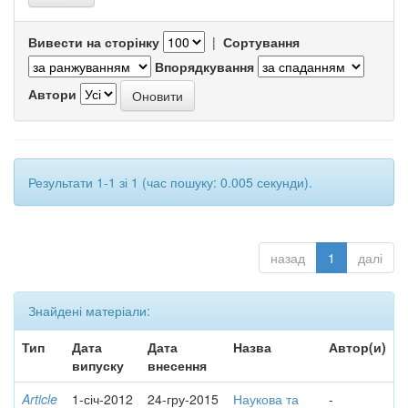
Вивести на сторінку
|
Сортування
Впорядкування
Автори
Результати 1-1 зі 1 (час пошуку: 0.005 секунди).
назад
1
далі
Знайдені матеріали:
Тип
Дата
Дата
Назва
Автор(и)
випуску
внесення
Article
1-січ-2012
24-гру-2015
Наукова та
-