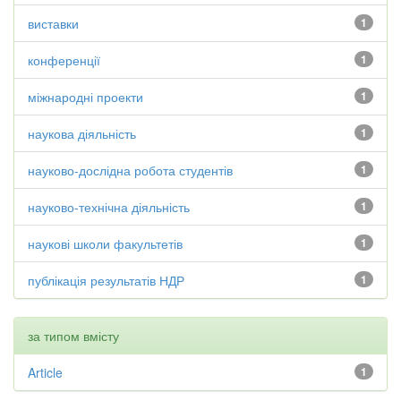
виставки
1
конференції
1
міжнародні проекти
1
наукова діяльність
1
науково-дослідна робота студентів
1
науково-технічна діяльність
1
наукові школи факультетів
1
публікація результатів НДР
1
за типом вмісту
Article
1