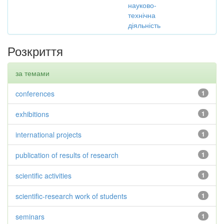
науково-
технічна
діяльність
Розкриття
за темами
conferences
1
exhibitions
1
international projects
1
publication of results of research
1
scientific activities
1
scientific-research work of students
1
seminars
1