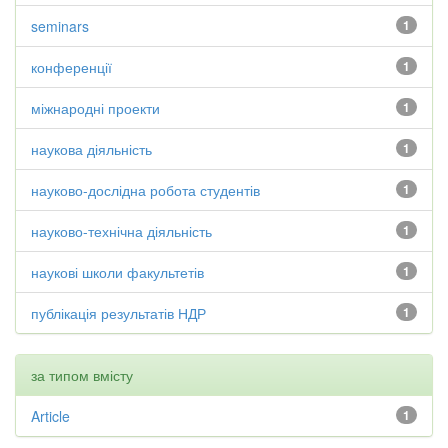
seminars
1
конференції
1
міжнародні проекти
1
наукова діяльність
1
науково-дослідна робота студентів
1
науково-технічна діяльність
1
наукові школи факультетів
1
публікація результатів НДР
1
за типом вмісту
Article
1