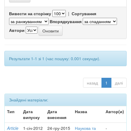
Вивести на сторінку
|
Сортування
Впорядкування
Автори
Результати 1-1 зі 1 (час пошуку: 0.001 секунди).
назад
1
далі
Знайдені матеріали:
Тип
Дата
Дата
Назва
Автор(и)
випуску
внесення
Article
1-січ-2012
24-гру-2015
Наукова та
-