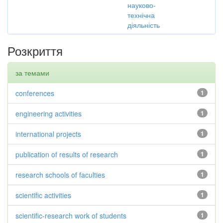
науково-
технічна
діяльність
Розкриття
за темами
conferences
1
engineering activities
1
international projects
1
publication of results of research
1
research schools of faculties
1
scientific activities
1
scientific-research work of students
1