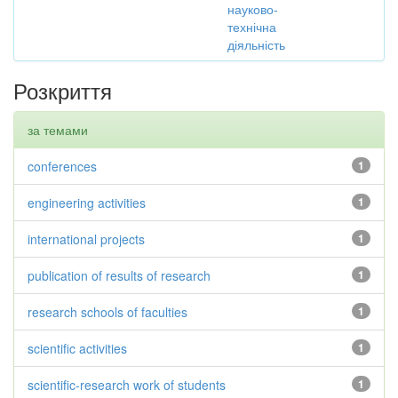
науково-
технічна
діяльність
Розкриття
за темами
conferences
1
engineering activities
1
international projects
1
publication of results of research
1
research schools of faculties
1
scientific activities
1
scientific-research work of students
1