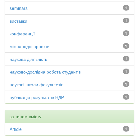
seminars
1
виставки
1
конференції
1
міжнародні проекти
1
наукова діяльність
1
науково-дослідна робота студентів
1
наукові школи факультетів
1
публікація результатів НДР
1
за типом вмісту
Article
1