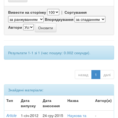
Вивести на сторінку
|
Сортування
Впорядкування
Автори
Результати 1-1 зі 1 (час пошуку: 0.002 секунди).
назад
1
далі
Знайдені матеріали:
Тип
Дата
Дата
Назва
Автор(и)
випуску
внесення
Article
1-січ-2012
24-гру-2015
Наукова та
-