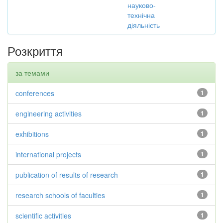
науково-
технічна
діяльність
Розкриття
за темами
conferences
1
engineering activities
1
exhibitions
1
international projects
1
publication of results of research
1
research schools of faculties
1
scientific activities
1