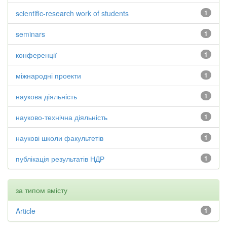
scientific-research work of students
1
seminars
1
конференції
1
міжнародні проекти
1
наукова діяльність
1
науково-технічна діяльність
1
наукові школи факультетів
1
публікація результатів НДР
1
за типом вмісту
Article
1