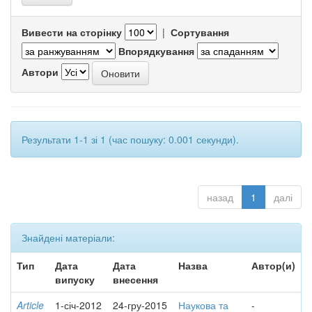
Вивести на сторінку
|
Сортування
Впорядкування
Автори
Результати 1-1 зі 1 (час пошуку: 0.001 секунди).
назад
1
далі
Знайдені матеріали:
Тип
Дата
Дата
Назва
Автор(и)
випуску
внесення
Article
1-січ-2012
24-гру-2015
Наукова та
-