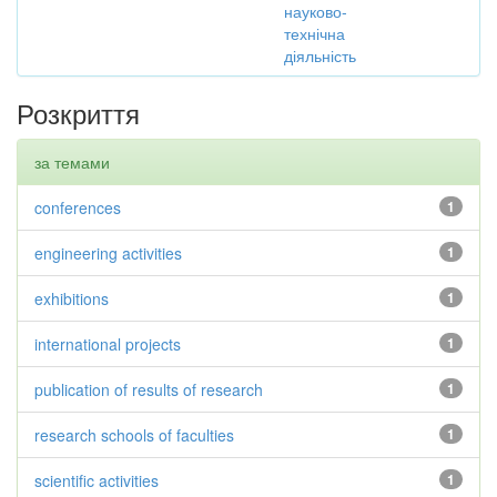
науково-
технічна
діяльність
Розкриття
за темами
conferences
1
engineering activities
1
exhibitions
1
international projects
1
publication of results of research
1
research schools of faculties
1
scientific activities
1