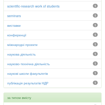
scientific-research work of students
1
seminars
1
виставки
1
конференції
1
міжнародні проекти
1
наукова діяльність
1
науково-технічна діяльність
1
наукові школи факультетів
1
публікація результатів НДР
1
за типом вмісту