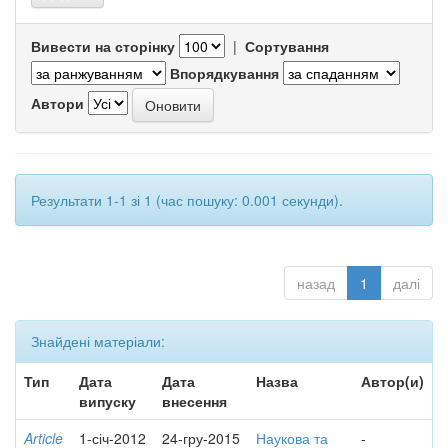
Вивести на сторінку
|
Сортування
Впорядкування
Автори
Результати 1-1 зі 1 (час пошуку: 0.001 секунди).
назад
1
далі
Знайдені матеріали:
Тип
Дата
Дата
Назва
Автор(и)
випуску
внесення
Article
1-січ-2012
24-гру-2015
Наукова та
-