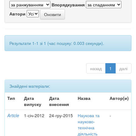
Впорядкування
Автори
Результати 1-1 зі 1 (час пошуку: 0.003 секунди).
назад
1
далі
Знайдені матеріали:
Тип
Дата
Дата
Назва
Автор(и)
випуску
внесення
Article
1-січ-2012
24-гру-2015
Наукова та
-
науково-
технічна
діяльність