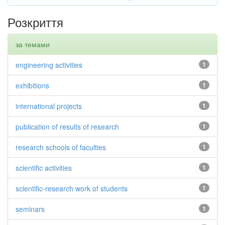
Розкриття
за темами
engineering activities
1
exhibitions
1
international projects
1
publication of results of research
1
research schools of faculties
1
scientific activities
1
scientific-research work of students
1
seminars
1