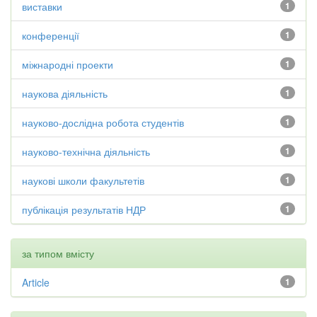
виставки
1
конференції
1
міжнародні проекти
1
наукова діяльність
1
науково-дослідна робота студентів
1
науково-технічна діяльність
1
наукові школи факультетів
1
публікація результатів НДР
1
за типом вмісту
Article
1