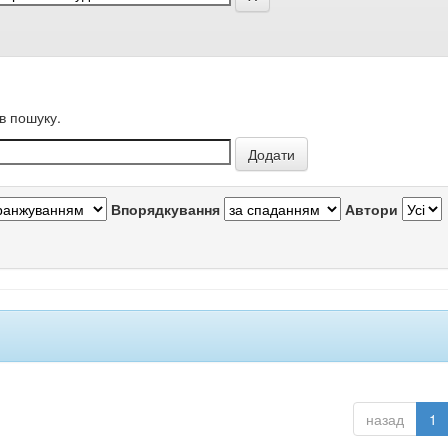
в пошуку.
Впорядкування
Автори
назад
1