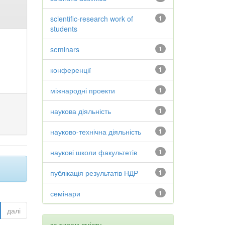
scientific-research work of
1
students
seminars
1
конференції
1
міжнародні проекти
1
наукова діяльність
1
науково-технічна діяльність
1
наукові школи факультетів
1
публікація результатів НДР
1
семінари
1
далі
за типом вмісту