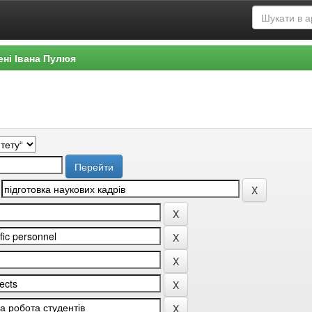
ені Івана Пулюя