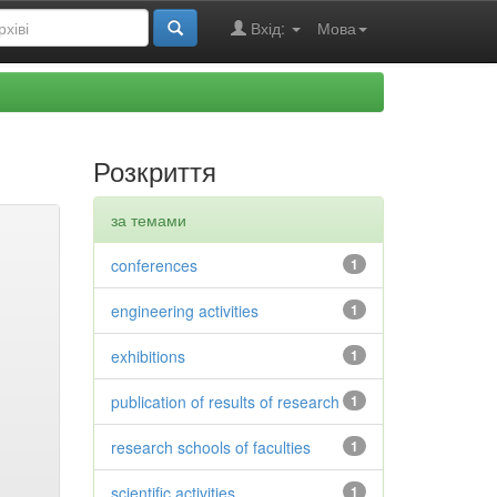
Вхід:
Мова
Розкриття
за темами
conferences
1
engineering activities
1
exhibitions
1
publication of results of research
1
research schools of faculties
1
scientific activities
1