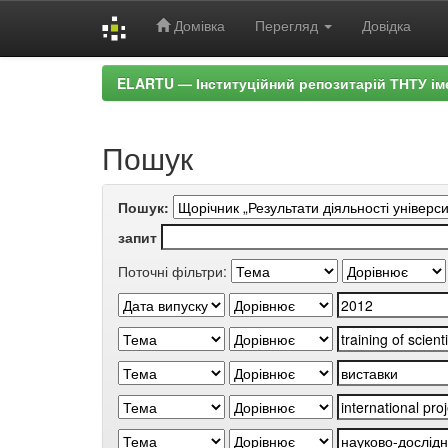
Домівка
Перегляд
Довідка
Skip
ELARTU — Інституційний репозитарій ТНТУ ім
navigation
Пошук
Пошук:
запит
Поточні фільтри: