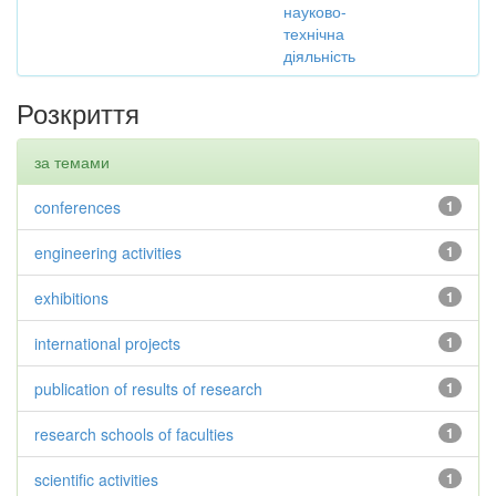
науково-
технічна
діяльність
Розкриття
за темами
conferences
1
engineering activities
1
exhibitions
1
international projects
1
publication of results of research
1
research schools of faculties
1
scientific activities
1