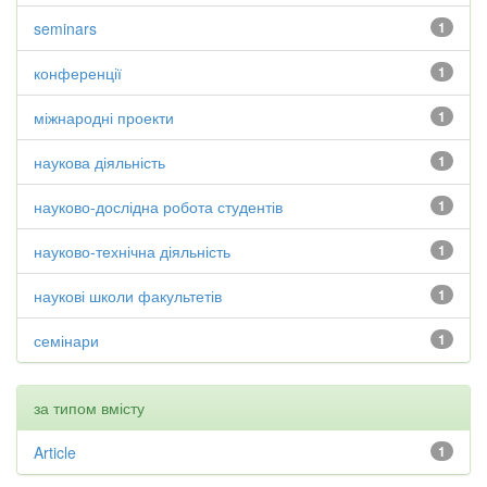
seminars
1
конференції
1
міжнародні проекти
1
наукова діяльність
1
науково-дослідна робота студентів
1
науково-технічна діяльність
1
наукові школи факультетів
1
семінари
1
за типом вмісту
Article
1