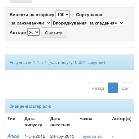
Вивести на сторінку
|
Сортування
Впорядкування
Автори
Результати 1-1 зі 1 (час пошуку: 0.001 секунди).
назад
1
далі
Знайдені матеріали:
Тип
Дата
Дата
Назва
Автор(и)
випуску
внесення
Article
1-січ-2012
24-гру-2015
Наукова та
-