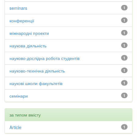
seminars
1
конференції
1
міжнародні проекти
1
наукова діяльність
1
науково-дослідна робота студентів
1
науково-технічна діяльність
1
наукові школи факультетів
1
семінари
1
за типом вмісту
Article
1