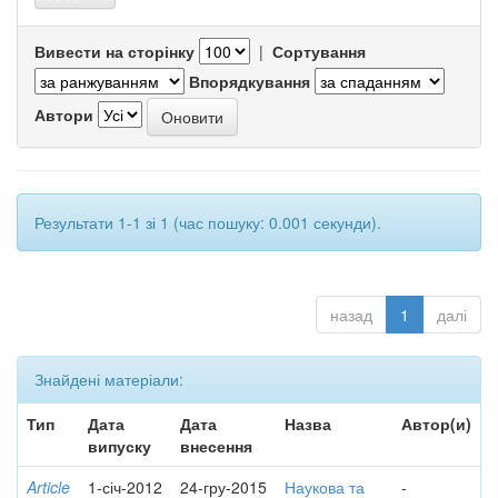
Вивести на сторінку
|
Сортування
Впорядкування
Автори
Результати 1-1 зі 1 (час пошуку: 0.001 секунди).
назад
1
далі
Знайдені матеріали:
Тип
Дата
Дата
Назва
Автор(и)
випуску
внесення
Article
1-січ-2012
24-гру-2015
Наукова та
-