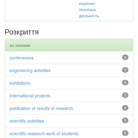
науково-
технічна
діяльність
Розкриття
за темами
conferences
1
engineering activities
1
exhibitions
1
international projects
1
publication of results of research
1
scientific activities
1
scientific-research work of students
1