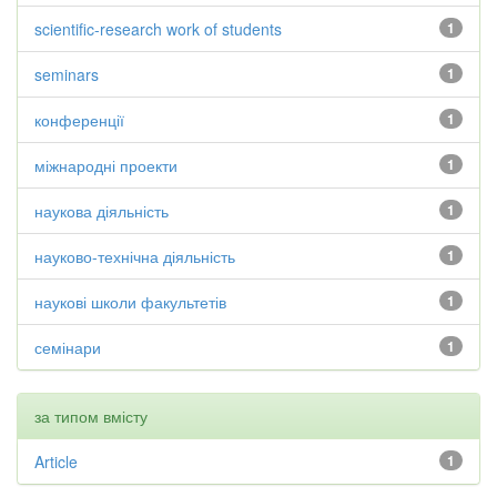
scientific-research work of students
1
seminars
1
конференції
1
міжнародні проекти
1
наукова діяльність
1
науково-технічна діяльність
1
наукові школи факультетів
1
семінари
1
за типом вмісту
Article
1