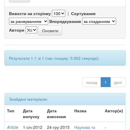
Вивести на сторінку
|
Сортування
Впорядкування
Автори
Результати 1-1 зі 1 (час пошуку: 0.002 секунди).
назад
1
далі
Знайдені матеріали:
Тип
Дата
Дата
Назва
Автор(и)
випуску
внесення
Article
1-січ-2012
24-гру-2015
Наукова та
-