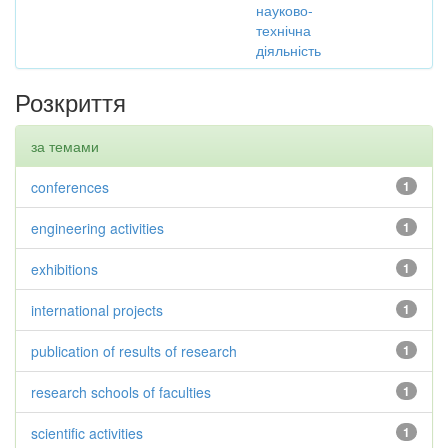
науково-
технічна
діяльність
Розкриття
за темами
conferences
1
engineering activities
1
exhibitions
1
international projects
1
publication of results of research
1
research schools of faculties
1
scientific activities
1