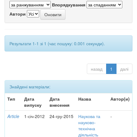
Впорядкування
Автори
Результати 1-1 зі 1 (час пошуку: 0.001 секунди).
назад
1
далі
Знайдені матеріали:
Тип
Дата
Дата
Назва
Автор(и)
випуску
внесення
Article
1-січ-2012
24-гру-2015
Наукова та
-
науково-
технічна
діяльність