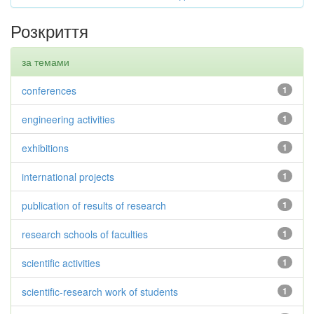
Розкриття
за темами
conferences
1
engineering activities
1
exhibitions
1
international projects
1
publication of results of research
1
research schools of faculties
1
scientific activities
1
scientific-research work of students
1