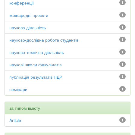
конференції
1
міжнародні проекти
1
наукова діяльність
1
науково-дослідна робота студентів
1
науково-технічна діяльність
1
наукові школи факультетів
1
публікація результатів НДР
1
семінари
1
за типом вмісту
Article
1